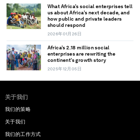
What Africa’s social enterprises tell
us about Africa’s next decade, and
how public and private leaders
should respond
2026年01月26日
Africa’s 2.18 million social
enterprises are rewriting the
continent’s growth story
2025年12月05日
关于我们
我们的策略
关于我们
我们的工作方式