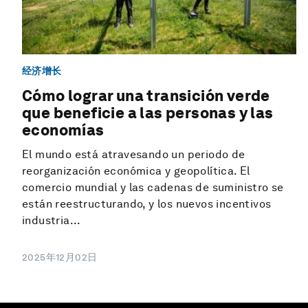
经济增长
Cómo lograr una transición verde
que beneficie a las personas y las
economías
El mundo está atravesando un periodo de
reorganización económica y geopolítica. El
comercio mundial y las cadenas de suministro se
están reestructurando, y los nuevos incentivos
industria...
2025年12月02日