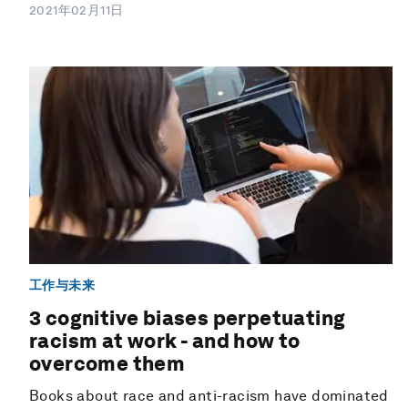
2021年02月11日
工作与未来
3 cognitive biases perpetuating
racism at work - and how to
overcome them
Books about race and anti-racism have dominated