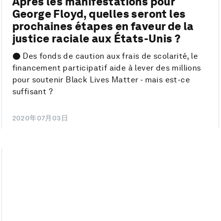
Après les manifestations pour
George Floyd, quelles seront les
prochaines étapes en faveur de la
justice raciale aux États-Unis ?
● Des fonds de caution aux frais de scolarité, le
financement participatif aide à lever des millions
pour soutenir Black Lives Matter - mais est-ce
suffisant ?
2020年07月03日