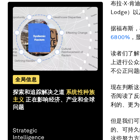
布拉·X·肯迪
Lodge）
据福布斯，
6800%
，
读者们了解
上进行公众
不公正问题
全局信息
现在判断这
探索和追踪解决之道
系统性种族
否阅读了反
主义
正在影响经济、产业和全球
利的、更为
问题
但是我们可
的、可持久
这些努力方