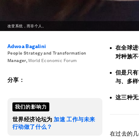
改变系统，而非个人。
Adwoa Bagalini
在全球进
People Strategy and Transformation
对种族不
Manager
,
World Economic Forum
但是只有
分享：
与、多样性
这三种无
我们的影响力
世界经济论坛为
加速 工作与未来
行动做了什么？
在过去的几