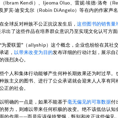
（Ibram Kendi）、Ijeoma Oluo、雷妮·埃德-洛奇（Ren
以及罗宾·迪安戈尔（Robin DiAngelo）等在内的作家声
在全球反对种族不公正抗议发生后，
这些图书的销售量
显示出了这些作品在培养群众意识乃至实现文化认可方面
“为爱联盟”（allyship）这个概念，企业也纷纷在其社
承诺，
以带来改变为目的
发布详细的行动计划，展示自
的强烈决心。
些个人和集体行动能够产生何种长期效果还为时过早。
种族主义的图书、进行了公众承诺就会迎来人人享有同
公正的社会。
以明确的一点是，如果不能基于
毫无偏见的可靠数据
付
的努力，则难以带来任何积极的改变。绝不该低估认知
面的作用——而是应该保持警惕，甄别和改正这些偏见