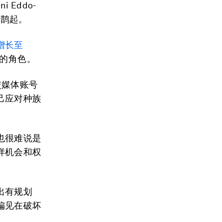
i Eddo-
名鹊起。
增长至
的角色。
交媒体账号
己应对种族
也很难说是
样机会和权
出有规划
偏见在破坏
。