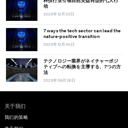
科技行业引领自然受益转型的七大行
动
2025年12月23日
7 ways the tech sector can lead the
nature-positive transition
2025年12月04日
テクノロジー業界がネイチャーポジ
ティブへの転換を主導する、7つの方
法
2025年09月26日
关于我们
我们的策略