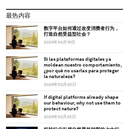
最热内容
数字平台如何通过改变消费者行为，
打造自然受益型社会？
2026年04月19日
Si las plataformas digitales ya
moldean nuestro comportamiento,
¿por qué no usarlas para proteger
la naturaleza?
2026年03月30日
If digital platforms already shape
our behaviour, why not use them to
protect nature?
2026年03月25日