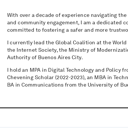
With over a decade of experience navigating the
and community engagement, I am a dedicated co
committed to fostering a safer and more trustwo
I currently lead the Global Coalition at the Worl
the Internet Society, the Ministry of Modernizat
Authority of Buenos Aires City.
I hold an MPA in Digital Technology and Policy f
Chevening Scholar (2022-2023), an MBA in Techno
BA in Communications from the University of Bu