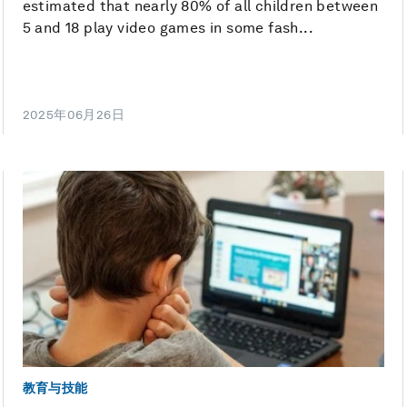
estimated that nearly 80% of all children between
5 and 18 play video games in some fash...
2025年06月26日
教育与技能