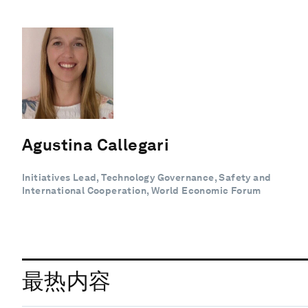
Agustina Callegari
Initiatives Lead, Technology Governance, Safety and
International Cooperation, World Economic Forum
最热内容