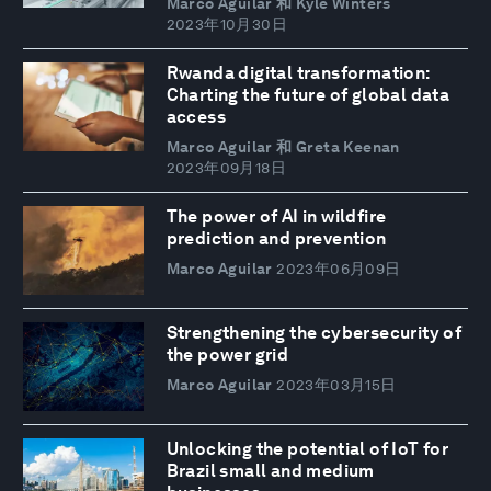
Marco Aguilar 和 Kyle Winters
2023年10月30日
Rwanda digital transformation:
Charting the future of global data
access
Marco Aguilar 和 Greta Keenan
2023年09月18日
The power of AI in wildfire
prediction and prevention
Marco Aguilar
2023年06月09日
Strengthening the cybersecurity of
the power grid
Marco Aguilar
2023年03月15日
Unlocking the potential of IoT for
Brazil small and medium