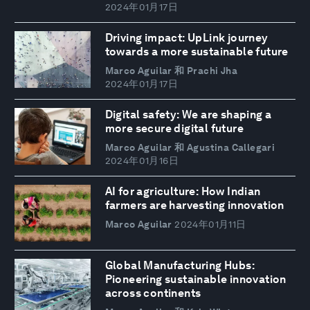
2024年01月17日
Driving impact: UpLink journey
towards a more sustainable future
Marco Aguilar 和 Prachi Jha
2024年01月17日
Digital safety: We are shaping a
more secure digital future
Marco Aguilar 和 Agustina Callegari
2024年01月16日
AI for agriculture: How Indian
farmers are harvesting innovation
Marco Aguilar
2024年01月11日
Global Manufacturing Hubs:
Pioneering sustainable innovation
across continents