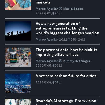
markets
Marco Aguilar 和 Maria Basso
2022年05月26日
How a new generation of
entrepreneurs is tackling the
world’s biggest challenges head on
Marco Aguilar
2022年05月24日
The power of data: how Helsinki is
improving citizens’ lives
Marco Aguilar 和 Kimmy Bettinger
2022年05月06日
A net zero carbon future for cities
2022年04月07日
Rwanda’s AI strategy: From vision