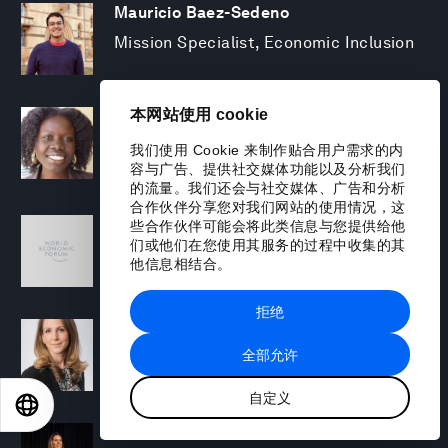
Mauricio Baez-Sedeno
Mission Specialist, Economic Inclusion
本网站使用 cookie
Adwoa Bagalini
People Strategy and Transformation
我们使用 Cookie 来制作贴合用户需求的内
Manager
容与广告、提供社交媒体功能以及分析我们
的流量。我们还会与社交媒体、广告和分析
合作伙伴分享您对我们网站的使用情况，这
Sofia Balestrin
些合作伙伴可能会将此类信息与您提供给他
们或他们在您使用其服务的过程中收集的其
ECP Fall 2025 - Geopolitical Agenda
他信息相结合。
拒绝
Silja Baller
全部允许
Head of Mission, Economic Inclusion
自定义
EN
ES
中文
日本語
Laia Barbarà