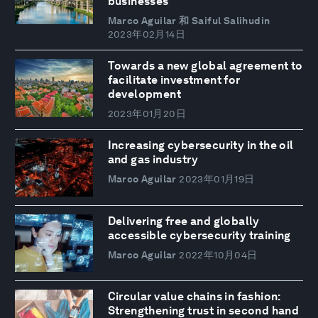
businesses
Marco Aguilar 和 Saiful Salihudin
2023年02月14日
Towards a new global agreement to
facilitate investment for
development
2023年01月20日
Increasing cybersecurity in the oil
and gas industry
Marco Aguilar
2023年01月19日
Delivering free and globally
accessible cybersecurity training
Marco Aguilar
2022年10月04日
Circular value chains in fashion:
Strengthening trust in second hand