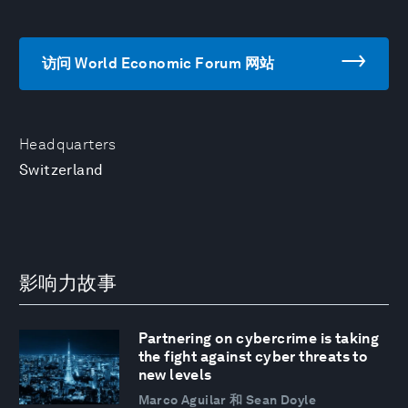
访问 World Economic Forum 网站
Headquarters
Switzerland
影响力故事
Partnering on cybercrime is taking
the fight against cyber threats to
new levels
Marco Aguilar 和 Sean Doyle