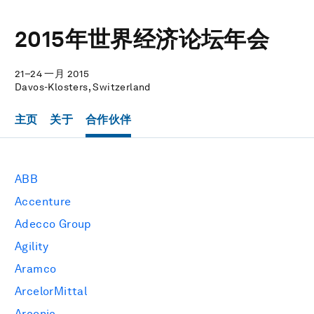
2015年世界经济论坛年会
21–24 一月 2015
Davos-Klosters, Switzerland
主页
关于
合作伙伴
ABB
Accenture
Adecco Group
Agility
Aramco
ArcelorMittal
Arconic