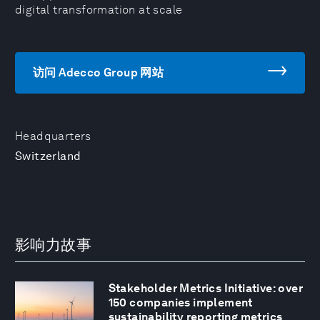
digital transformation at scale
访问 Adecco Group 网站
Headquarters
Switzerland
影响力故事
Stakeholder Metrics Initiative: over
150 companies implement
sustainability reporting metrics