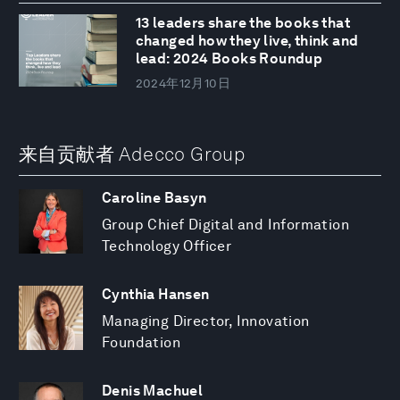
13 leaders share the books that
changed how they live, think and
lead: 2024 Books Roundup
2024年12月10日
来自贡献者 Adecco Group
Caroline Basyn
Group Chief Digital and Information
Technology Officer
Cynthia Hansen
Managing Director, Innovation
Foundation
Denis Machuel