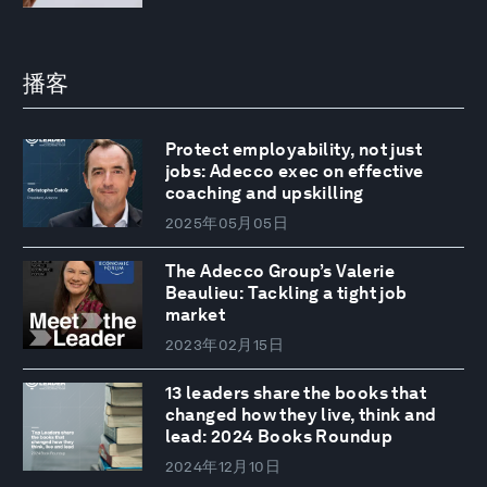
播客
Protect employability, not just
jobs: Adecco exec on effective
coaching and upskilling
2025年05月05日
The Adecco Group’s Valerie
Beaulieu: Tackling a tight job
market
2023年02月15日
13 leaders share the books that
changed how they live, think and
lead: 2024 Books Roundup
2024年12月10日