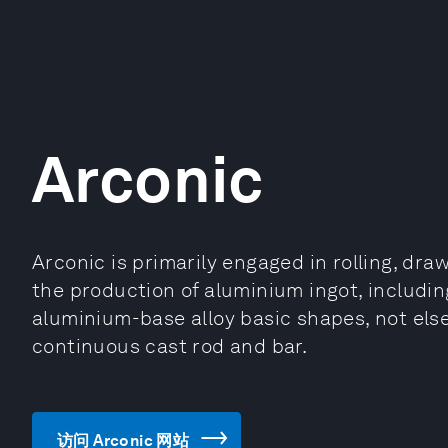
Arconic
Arconic is primarily engaged in rolling, dra
the production of aluminium ingot, includi
aluminium-base alloy basic shapes, not else
continuous cast rod and bar.
访问 Arconic 网站