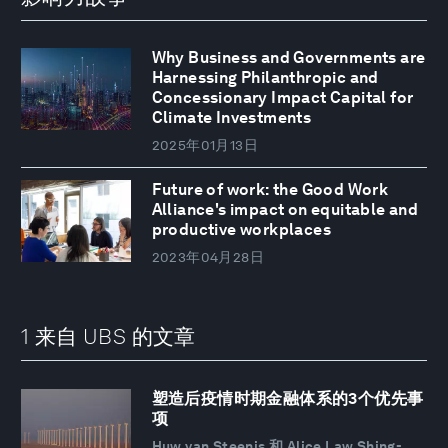
Why Business and Governments are
Harnessing Philanthropic and
Concessionary Impact Capital for
Climate Investments
2025年01月13日
Future of work: the Good Work
Alliance's impact on equitable and
productive workplaces
2023年04月28日
1 来自 UBS 的文章
塑造后疫情时期金融体系的3个优先事
项
Huw van Steenis 和 Alice Law Shing-