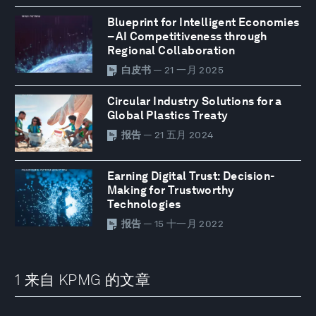
Blueprint for Intelligent Economies
– AI Competitiveness through
Regional Collaboration
白皮书
— 21 一月 2025
Circular Industry Solutions for a
Global Plastics Treaty
报告
— 21 五月 2024
Earning Digital Trust: Decision-
Making for Trustworthy
Technologies
报告
— 15 十一月 2022
1 来自 KPMG 的文章