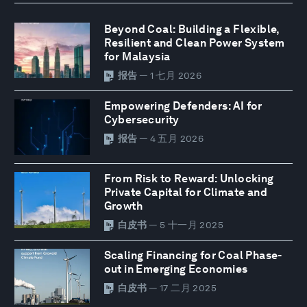
Beyond Coal: Building a Flexible,
Resilient and Clean Power System
for Malaysia
报告
— 1 七月 2026
Empowering Defenders: AI for
Cybersecurity
报告
— 4 五月 2026
From Risk to Reward: Unlocking
Private Capital for Climate and
Growth
白皮书
— 5 十一月 2025
Scaling Financing for Coal Phase-
out in Emerging Economies
白皮书
— 17 二月 2025