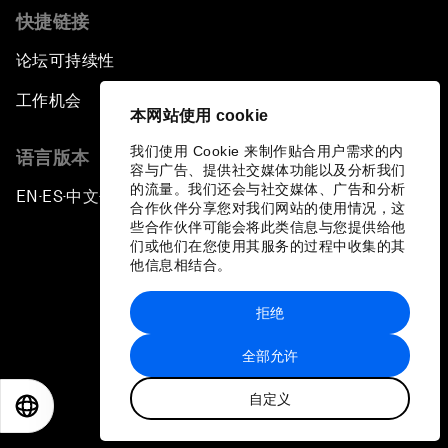
快捷链接
论坛可持续性
工作机会
本网站使用 cookie
我们使用 Cookie 来制作贴合用户需求的内
语言版本
容与广告、提供社交媒体功能以及分析我们
的流量。我们还会与社交媒体、广告和分析
EN
ES
中文
日本語
▪
▪
▪
合作伙伴分享您对我们网站的使用情况，这
些合作伙伴可能会将此类信息与您提供给他
们或他们在您使用其服务的过程中收集的其
他信息相结合。
拒绝
隐私政策和服务条款
全部允许
站点地图
自定义
©
2026
世界经济论坛
EN
ES
中文
日本語