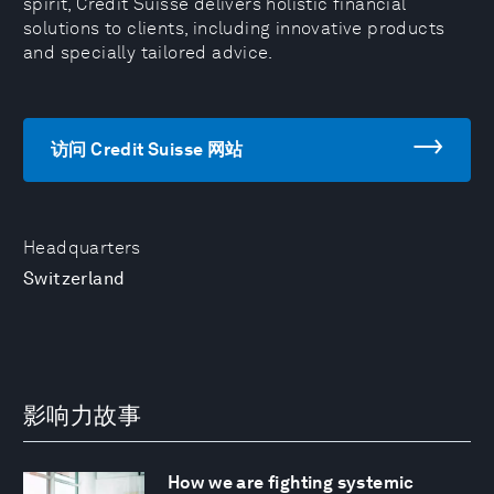
spirit, Credit Suisse delivers holistic financial
solutions to clients, including innovative products
and specially tailored advice.
访问 Credit Suisse 网站
Headquarters
Switzerland
影响力故事
How we are fighting systemic