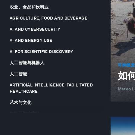
农业、食品和饮料业
AGRICULTURE, FOOD AND BEVERAGE
AI AND CYBERSECURITY
AI AND ENERGY USE
AI FOR SCIENTIFIC DISCOVERY
人工智能与机器人
可持续
如
人工智能
ARTIFICIAL INTELLIGENCE-FACILITATED
Mateo 
HEALTHCARE
艺术与文化
银行及资本市场
BANKING AND CAPITAL MARKETS