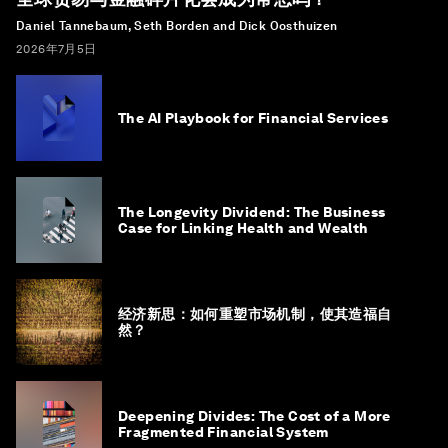
Daniel Tannebaum, Seth Borden and Dick Oosthuizen
2026年7月5日
The AI Playbook for Financial Services
The Longevity Dividend: The Business
Case for Linking Health and Wealth
经济新思：如何重塑市场机制，使其造福自
然？
Deepening Divides: The Cost of a More
Fragmented Financial System