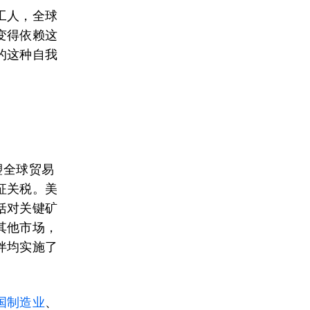
工人，全球
变得依赖这
的这种自我
塑全球贸易
征关税。美
括对关键矿
其他市场，
伴均实施了
。
国制造业
、