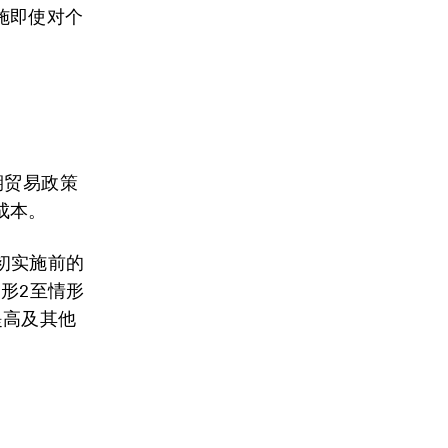
施即使对个
。
期贸易政策
成本。
年初实施前的
情形2至情形
提高及其他