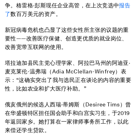
争。格雷格·彭斯现任企业高管，在上次竞选中
报告
了
数百万美元的资产。
新冠病毒危机也凸显了这些女性所主张的议题的重
要性——改善医疗保健、创造更优质的就业岗位、
改善宽带互联网的使用。
塔拉迪加县民主党心理学家、阿拉巴马州的阿迪亚·
麦克莱伦-温弗瑞（Adia McClellan-Winfrey）表
示：“这确实突出了我与选民正在谈论的内容的重要
性，比如农业和扩大医疗补助。”
俄亥俄州的候选人西瑞·蒂姆斯（Desiree Tims）曾
在华盛顿特区担任国会助手和白宫实习生，于2019
年返回家乡。她打算在一家律师事务所工作，以此
来偿还学生贷款。