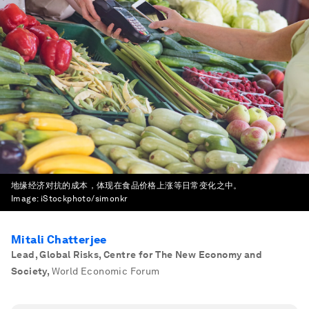
地缘经济对抗的成本，体现在食品价格上涨等日常变化之中。
Image:
iStockphoto/simonkr
Mitali Chatterjee
Lead, Global Risks, Centre for The New Economy and
Society
,
World Economic Forum