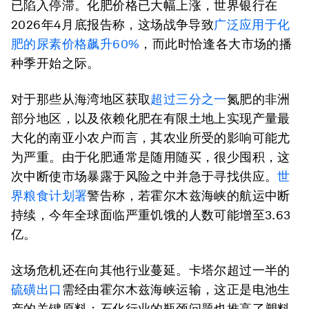
已陷入停滞。化肥价格已大幅上涨，世界银行在
2026年4月底报告称，这场战争导致
广泛应用于化
肥的尿素价格飙升60%
，而此时恰逢各大市场的播
种季开始之际。
对于那些从海湾地区获取
超过三分之一
氮肥的非洲
部分地区，以及依赖化肥在有限土地上实现产量最
大化的南亚小农户而言，其农业所受的影响可能尤
为严重。由于化肥通常是随用随买，很少囤积，这
次中断使市场暴露于风险之中并急于寻找供应。
世
界粮食计划署
警告称，若霍尔木兹海峡的航运中断
持续，今年全球面临严重饥饿的人数可能增至3.63
亿。
这场危机还在向其他行业蔓延。卡塔尔超过一半的
硫磺出口
需经由霍尔木兹海峡运输，这正是电池生
产的关键原料；石化行业的瓶颈问题也推高了塑料