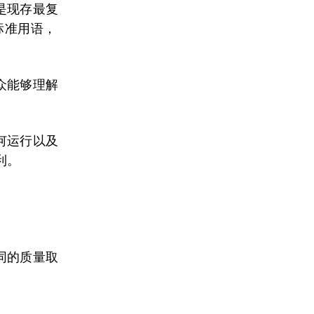
是现存最复
标准用语，
众能够理解
何运行以及
利。
同的质量取
。