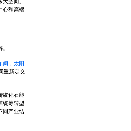
多大空间。
中心和高端
解。
年间，太阳
同重新定义
传统化石能
其统筹转型
不同产业结