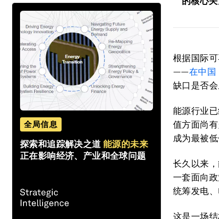
的核心关
根据国际可
——
在中国
缺口是否会
能源行业已
值方面尚有
全局信息
成为最被低
探索和追踪解决之道
能源的未来
正在影响经济、产业和全球问题
长久以来，
一套面向政
统筹发电、
这是一场结