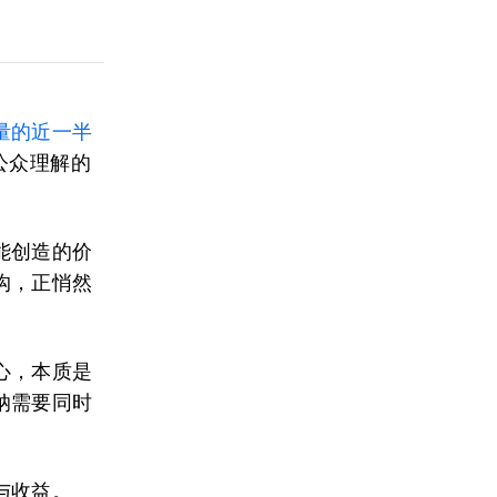
量的近一半
公众理解的
能创造的价
沟，正悄然
心，本质是
纳需要同时
与收益。