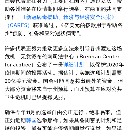
国会代表正在努力（主要是在国内）通过立法，帮
助各州准备在疫情期间举行选举。在两党的共同支
持下，
《新冠病毒援助、救济与经济安全法案》
（CARES）
获准通过， 4亿美元的拨款用于帮助各
州“预防、准备和应对冠状病毒”。
许多代表正努力推动更多立法来引导各州渡过这场
危机。无党派布伦南司法中心（Brennan Center
for Justice）公布了一份
详细计划
，以保护2020年
疫情期间的投票活动。据估计，实施这项计划需要
20亿美元资金。国会可能同意拨出额外的资金，但
大部分资金将来自于州预算，而州预算在应对公共
卫生危机时已经捉襟见肘。
确保今年11月的选举自由公正进行，绝非易事。但
正如近期
韩国
选举那样，如果具备周密的计划和足
够的投资，就有可能在疫情期间举行选举。如果说