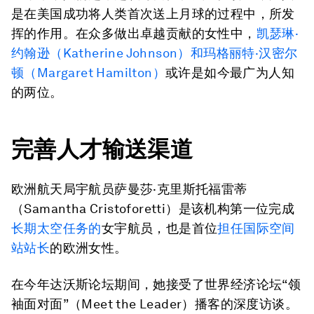
是在美国成功将人类首​​次送上月球的过程中，所发
挥的作用。在众多做出卓越贡献的女性中，
凯瑟琳·
约翰逊（Katherine Johnson）和玛格丽特·汉密尔
顿（Margaret Hamilton）
或许是如今最广为人知
的两位。
完善人才输送渠道
欧洲航天局宇航员萨曼莎·克里斯托福雷蒂
（Samantha Cristoforetti）是该机构第一位完成
长期太空任务的
女宇航员，也是首位
担任国际空间
站站长
的欧洲女性。
在今年达沃斯论坛期间，她接受了世界经济论坛“领
袖面对面”（Meet the Leader）播客的深度访谈。