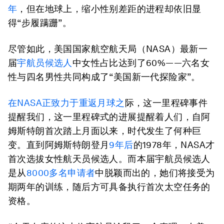
年
，但在地球上，缩小性别差距的进程却依旧显
得“步履蹒跚”。
尽管如此，美国国家航空航天局（NASA）最新一
届
宇航员候选人
中女性占比达到了60%——六名女
性与四名男性共同构成了“美国新一代探险家”。
在NASA正致力于重返月球之
际，这一里程碑事件
提醒我们，这一里程碑式的进展提醒着人们，自阿
姆斯特朗首次踏上月面以来，时代发生了何种巨
变。直到阿姆斯特朗登月
9年后
的1978年，NASA才
首次选拔女性航天员候选人。而本届宇航员候选人
是从
8000多名申请者
中脱颖而出的，她们将接受为
期两年的训练，随后方可具备执行首次太空任务的
资格。