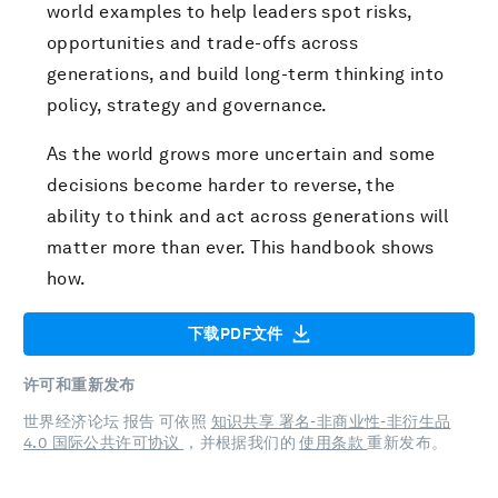
world examples to help leaders spot risks,
opportunities and trade-offs across
generations, and build long-term thinking into
policy, strategy and governance.
As the world grows more uncertain and some
decisions become harder to reverse, the
ability to think and act across generations will
matter more than ever. This handbook shows
how.
下载PDF文件
许可和重新发布
世界经济论坛 报告 可依照
知识共享 署名-非商业性-非衍生品
4.0 国际公共许可协议
，并根据我们的
使用条款
重新发布。