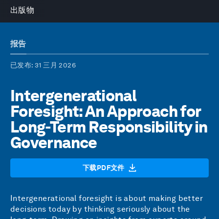
出版物
报告
已发布
: 31 三月 2026
Intergenerational
Foresight: An Approach for
Long-Term Responsibility in
Governance
下载PDF文件
Intergenerational foresight is about making better
decisions today by thinking seriously about the