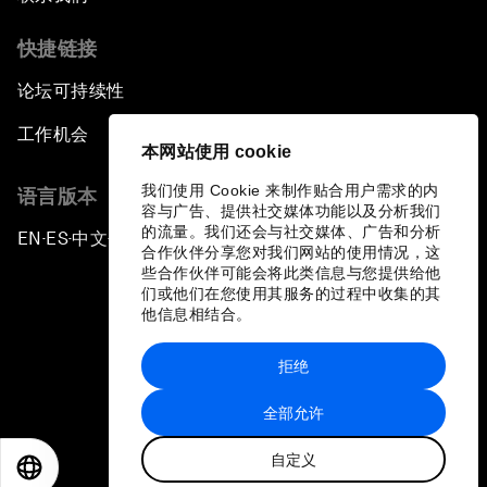
快捷链接
论坛可持续性
工作机会
本网站使用 cookie
我们使用 Cookie 来制作贴合用户需求的内
语言版本
容与广告、提供社交媒体功能以及分析我们
的流量。我们还会与社交媒体、广告和分析
EN
ES
中文
日本語
▪
▪
▪
合作伙伴分享您对我们网站的使用情况，这
些合作伙伴可能会将此类信息与您提供给他
们或他们在您使用其服务的过程中收集的其
他信息相结合。
拒绝
隐私政策和服务条款
全部允许
站点地图
自定义
©
2026
世界经济论坛
EN
ES
中文
日本語