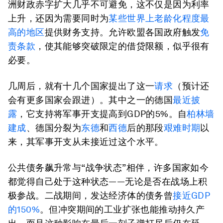
洲财政赤字扩大几乎不可避免，这不仅是因为利率
上升，还因为需要同时为
某些世界上老龄化程度最
高的地区
提供财务支持。允许欧盟各国政府触发
免
责条款
，使其能够突破限定的借贷限额，似乎很有
必要。
几周后，就有十几个国家提出了这一
请求
（预计还
会有更多国家会跟进）。其中之一的德国
最近披
露
，它支持将军事开支提高到GDP的5%。自
柏林墙
建成
、德国分裂为
东德
和
西德
后的那段
艰难时期
以
来，其军事开支从未接近过这个水平。
公共债务飙升常与“战争状态”相伴，许多国家如今
都觉得自己处于这种状态——无论是否在战场上积
极参战。二战期间，发达经济体的债务曾
接近GDP
的150%
。但冲突期间的工业扩张也能推动持久产