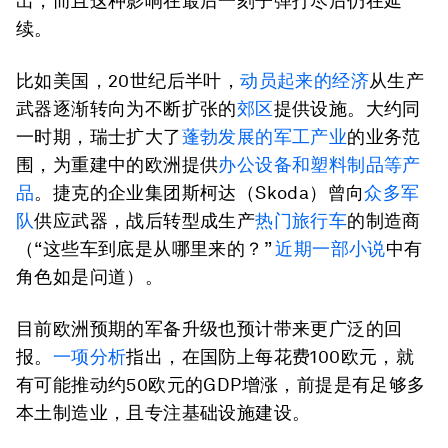
出，而且这种影响在最后一刻子弹打尽后仍在延
续。
比如美国，20世纪后半叶，
动员起来的经济
从生产
武器逐渐转向为不断扩张的
郊区
提供设施。大约同
一时期，瑞士扩大了
蓬勃发展的军工产业
的业务范
围，为重建中的欧洲提供
办公设备和塑料制品等产
品
。捷克的企业集团斯柯达（Skoda）曾向
众多军
队
供应武器，战后转型成生产
热门旅行车
的制造商
（“这些车到底是从哪里来的？”
近期一部小说
中有
角色如是问道）。
目前欧洲预期的军备升级也预计带来更广泛的回
报。
一项分析
指出，在国防上每花费100欧元，就
有可能推动约50欧元的GDP增涨，前提是有足够多
本土制造业，且专注基础设施建设。