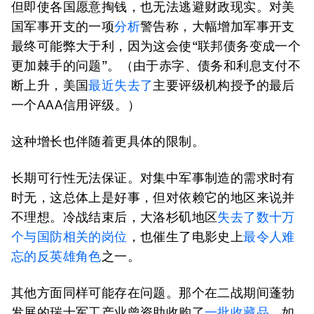
但即使各国愿意掏钱，也无法逃避财政现实。对美
国军事开支的一项
分析
警告称，大幅增加军事开支
最终可能弊大于利，因为这会使“联邦债务变成一个
更加棘手的问题”。（由于赤字、债务和利息支付不
断上升，美国
最近失去了
主要评级机构授予的最后
一个AAA信用评级。）
这种增长也伴随着更具体的限制。
长期可行性无法保证。对集中军事制造的需求时有
时无，这总体上是好事，但对依赖它的地区来说并
不理想。冷战结束后，大洛杉矶地区
失去了数十万
个与国防相关的岗位
，也催生了电影史上
最令人难
忘的反英雄角色
之一。
其他方面同样可能存在问题。那个在二战期间蓬勃
发展的瑞士军工产业曾资助收购了
一批收藏品
，如