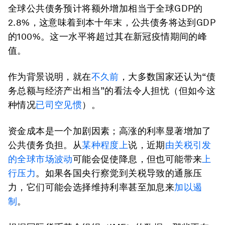
全球公共债务预计将额外增加相当于全球GDP的
2.8%，这意味着到本十年末，公共债务将达到GDP
的100%。这一水平将超过其在新冠疫情期间的峰
值。
作为背景说明，就在
不久前
，大多数国家还认为“债
务总额与经济产出相当”的看法令人担忧（但如今这
种情况
已司空见惯
）。
资金成本是一个加剧因素；高涨的利率显著增加了
公共债务负担。从
某种程度上
说，近期
由关税引发
的全球市场波动
可能会促使降息，但也可能带来
上
行压力
。如果各国央行察觉到关税导致的通胀压
力，它们可能会选择维持利率甚至加息来
加以遏
制
。