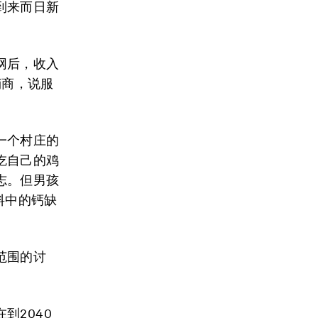
到来而日新
网后，收入
销商，说服
一个村庄的
吃自己的鸡
志。但男孩
料中的钙缺
范围的讨
到2040