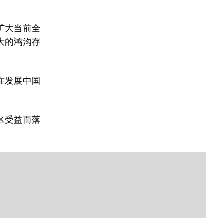
扩大当前全
大的鸿沟存
在发展中国
区受益而落