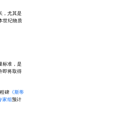
长，尤其是
本世纪物质
量标准，是
许即将取得
里程碑
《斯蒂
专家组
预计