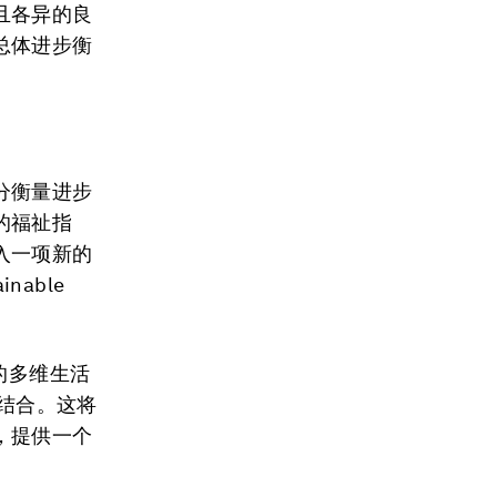
且各异的良
总体进步衡
。
分衡量进步
的福祉指
入一项新的
nable
的多维生活
I）相结合。这将
，提供一个