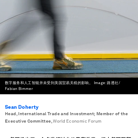
数字服务和人工智能并未受到美国贸易关税的影响。
Image:
路透社/
Fabian Bimmer
Sean Doherty
Head, International Trade and Investment; Member of the
Executive Committee
,
World Economic Forum