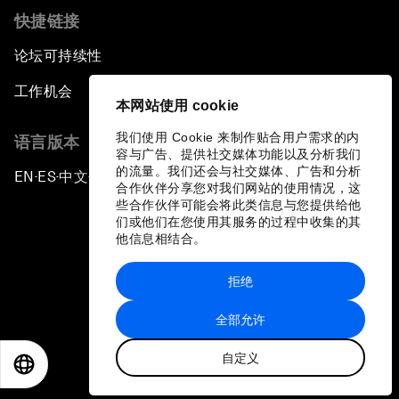
快捷链接
论坛可持续性
工作机会
本网站使用 cookie
我们使用 Cookie 来制作贴合用户需求的内
语言版本
容与广告、提供社交媒体功能以及分析我们
的流量。我们还会与社交媒体、广告和分析
EN
ES
中文
日本語
▪
▪
▪
合作伙伴分享您对我们网站的使用情况，这
些合作伙伴可能会将此类信息与您提供给他
们或他们在您使用其服务的过程中收集的其
他信息相结合。
拒绝
隐私政策和服务条款
全部允许
站点地图
自定义
©
2026
世界经济论坛
EN
ES
中文
日本語