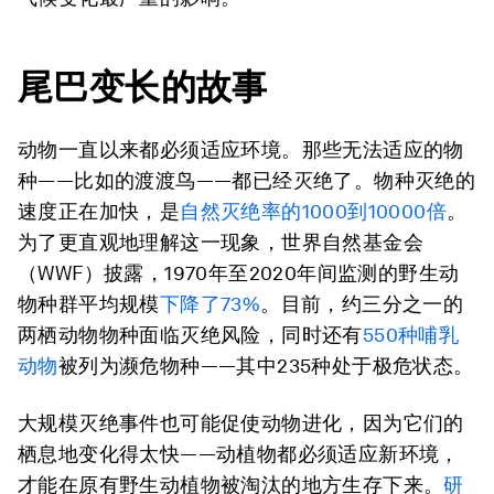
尾巴变长的故事
动物一直以来都必须适应环境。那些无法适应的物
种——比如的渡渡鸟——都已经灭绝了。物种灭绝的
速度正在加快，是
自然灭绝率的1000到10000倍
。
为了更直观地理解这一现象，世界自然基金会
（WWF）披露，1970年至2020年间监测的野生动
物种群平均规模
下降了73%
。目前，约三分之一的
两栖动物物种面临灭绝风险，同时还有
550种哺乳
动物
被列为濒危物种——其中235种处于极危状态。
大规模灭绝事件也可能促使动物进化，因为它们的
栖息地变化得太快——动植物都必须适应新环境，
才能在原有野生动植物被淘汰的地方生存下来。
研