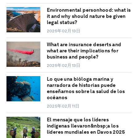
Environmental personhood: what is
it and why should nature be given
legal status?
2025年02月13日
What are insurance deserts and
what are their implications for
business and people?
2025年02月13日
Lo que una bióloga marina y
narradora de historias puede
enseñarnos sobre la salud de los
océanos
2025年02月11日
El mensaje que los líderes
indígenas llevaron&nbsp;a los
líderes mundiales en Davos 2025