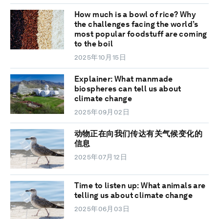
How much is a bowl of rice? Why
the challenges facing the world’s
most popular foodstuff are coming
to the boil
2025年10月15日
Explainer: What manmade
biospheres can tell us about
climate change
2025年09月02日
动物正在向我们传达有关气候变化的
信息
2025年07月12日
Time to listen up: What animals are
telling us about climate change
2025年06月03日