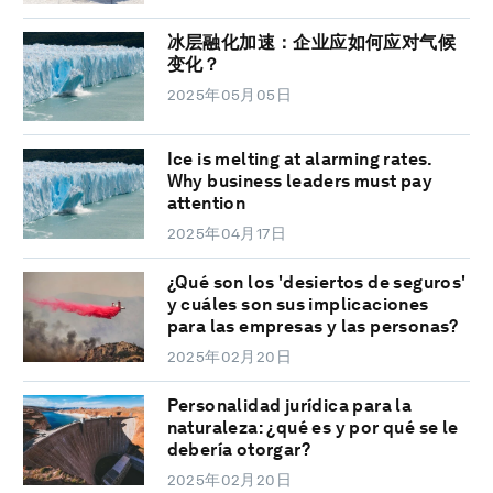
冰层融化加速：企业应如何应对气候
变化？
2025年05月05日
Ice is melting at alarming rates.
Why business leaders must pay
attention
2025年04月17日
¿Qué son los 'desiertos de seguros'
y cuáles son sus implicaciones
para las empresas y las personas?
2025年02月20日
Personalidad jurídica para la
naturaleza: ¿qué es y por qué se le
debería otorgar?
2025年02月20日