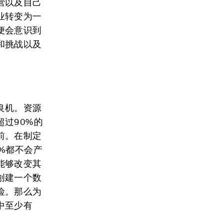
营以及自己
业转变为一
便会意识到
和挑战以及
良机。资源
过90%的
前。在制定
%都不会产
能够改变其
创建一个数
险。那么为
中至少有