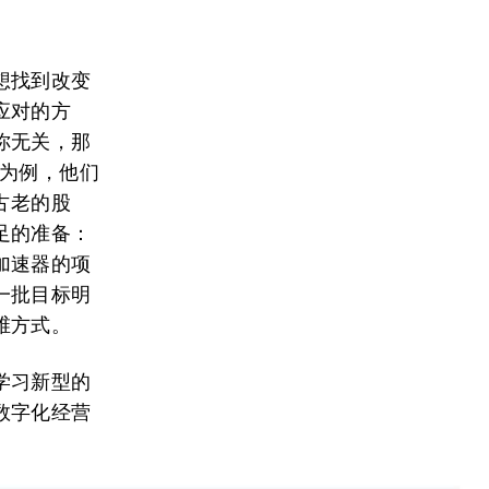
想找到改变
应对的方
你无关，那
o）为例，他们
古老的股
足的准备：
加速器的项
一批目标明
维方式。
学习新型的
数字化经营