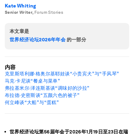
Kate Whiting
Senior Writer
,
Forum Stories
本文章是
世界经济论坛2026年年会
的一部分
内容
克里斯塔利娜·格奥尔基耶娃谈“小贵宾犬”与“手风琴”
马克·卡尼谈“餐桌与菜单”
弗拉基米尔·泽连斯基
谈“调味好的沙拉”
布拉德·史密斯
谈“五颜六色的被子”
何立峰谈“
大
船”与“
蛋糕
”
世界经济论坛第56届年会于2026年1月19日至23日在瑞