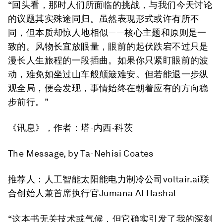
“回头看，那时人们所面临的挑战，与我们今天讨论
的议题其实殊途同归。虽然表现形式或许有所不
同，但本质却惊人地相似——核心主题和原则是一
致的。风物长宜放眼量，眼前的起伏跌宕不过只是
漫长人生旅程的一段插曲。如果你只紧盯眼前的波
动，难免如坐过山车般颠簸难安。但若能退一步纵
观全局，便会发现，事情始终在朝着应有的方向稳
步前行。”
《讯息》
，作者：塔-内西·科茨
The Message
, by Ta-Nehisi Coates
推荐人：人工智能太阳能电力制冷公司voltair.ai联
合创始人兼首席执行官Jumana Al Hashal
“这本书无关技术或气候，但它确实引发了我的深刻