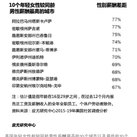
美国年轻女性相较同龄男性薪酬最高的10个城市以及最低的10个