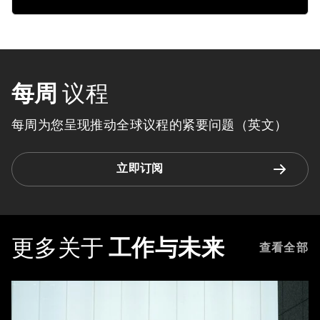
每周
议程
每周为您呈现推动全球议程的紧要问题（英文）
立即订阅
更多关于
工作与未来
查看全部