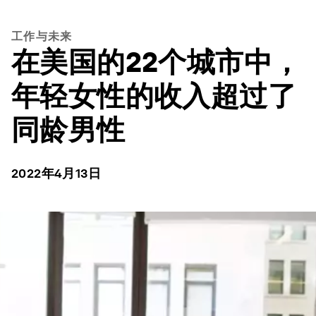
工作与未来
在美国的22个城市中，
年轻女性的收入超过了
同龄男性
2022年4月13日