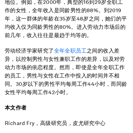
地位。例如，在2000年，典型的16到29岁全职工
作的女性，全年收入是同龄男性的88%。到2019
年，这一群体的年龄在35岁至48岁之间，她们的平
均收入仅为同龄男性的80%。进入劳动力市场后的
前几年，收入往往是最趋于均等的。
劳动经济学家研究了
全年全职员工
之间的收入差
异，以控制男性与女性兼职工作的差异，以及对劳
动力市场的依恋程度。然而，即使是全年全职工作
的员工，男性与女性在工作中投入的时间并不相
同。30岁以下的男性平均每周工作44小时，而同龄
女性平均每周工作42小时。
本文作者
Richard Fry，高级研究员，皮尤研究中心