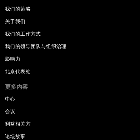
我们的策略
关于我们
我们的工作方式
我们的领导团队与组织治理
影响力
北京代表处
更多内容
中心
会议
利益相关方
论坛故事