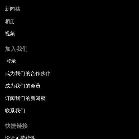
新闻稿
相册
视频
加入我们
登录
成为我们的合作伙伴
成为我们的会员
订阅我们的新闻稿
联系我们
快捷链接
论坛可持续性