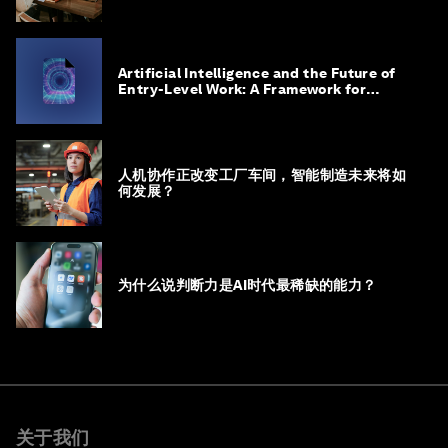
Artificial Intelligence and the Future of
Entry-Level Work: A Framework for
Safeguarding and Reinventing Early
Career Pathways
人机协作正改变工厂车间，智能制造未来将如
何发展？
为什么说判断力是AI时代最稀缺的能力？
关于我们