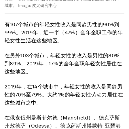
城市。
Image:
皮尤研究中心
有107个城市的年轻女性收入是同龄男性的90%到
99%。2019年，近一半（47%）全年全职工作的年
轻女性生活在这些地区。
在另外103个城市，年轻女性的收入是男性的80%
到89%。2019年，17%的全年全职年轻女性居住在
这些地区。
2019年，在14个城市中，年轻女性的收入是同龄男
性的70%至79%。大约1%的年轻女性劳动力居住在
这些城市之中。
在俄亥俄州曼斯菲尔德（Mansfield）、德克萨斯
州敖德萨（Odessa）、德克萨斯州博蒙特-亚瑟港