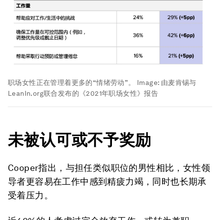
职场女性正在管理着更多的“情绪劳动”。
Image:
由麦肯锡与
LeanIn.org联合发布的《2021年职场女性》报告
未被认可
或
不予奖励
Cooper指出，与担任类似职位的男性相比，女性领
导者更容易在工作中感到精疲力竭，同时也长期承
受着压力。