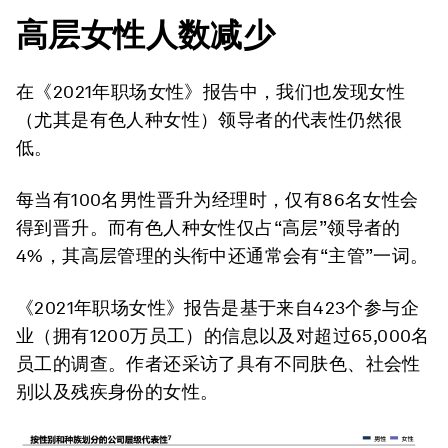
高层女性人数减少
在《2021年职场女性》报告中，我们也发现女性
（尤其是有色人种女性）领导者的代表性仍然很
低。
每当有100名男性晋升为经理时，仅有86名女性会
得到晋升。而有色人种女性仅占“高层”领导者的
4%，其高层管理的头衔中还通常会有“主管”一词。
《2021年职场女性》报告是基于来自423个参与企
业（拥有1200万员工）的信息以及对超过65,000名
员工的调查。作者还采访了具有不同肤色、社会性
别以及残疾身份的女性。