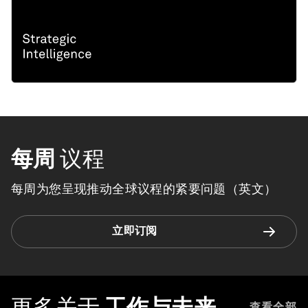
每周
议程
每周为您呈现推动全球议程的紧要问题（英文）
立即订阅
更多关于
工作与未来
查看全部