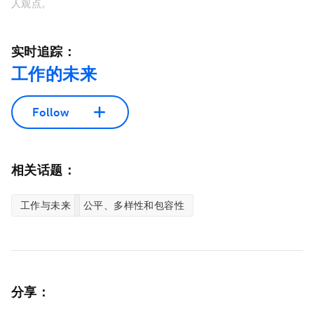
人观点。
实时追踪：
工作的未来
Follow
相关话题：
工作与未来
公平、多样性和包容性
分享：