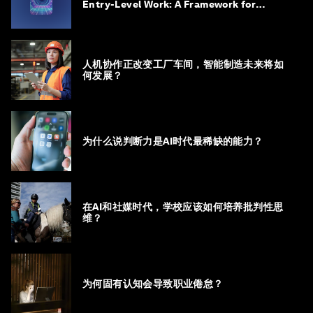
Entry-Level Work: A Framework for
Safeguarding and Reinventing Early
Career Pathways
人机协作正改变工厂车间，智能制造未来将如
何发展？
为什么说判断力是AI时代最稀缺的能力？
在AI和社媒时代，学校应该如何培养批判性思
维？
为何固有认知会导致职业倦怠？