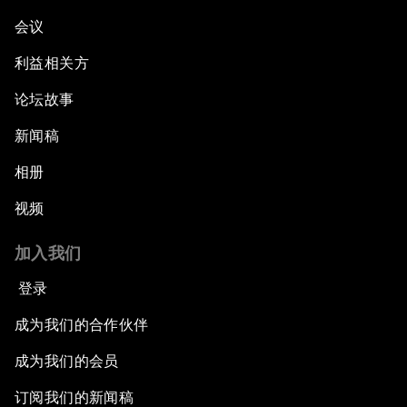
会议
利益相关方
论坛故事
新闻稿
相册
视频
加入我们
登录
成为我们的合作伙伴
成为我们的会员
订阅我们的新闻稿