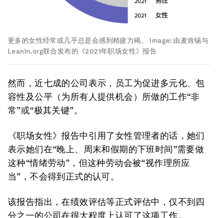
更多的女性经常或几乎总是会感到精疲力竭。
Image:
由麦肯锡与
LeanIn.org联合发布的《2021年职场女性》报告
然而，近七成的公司表示，员工为促进多元化、包
容性及公平（为所有人提供机会）所做的工作“非
常”或“极其关键”。
《职场女性》报告中引用了女性管理者的话，她们
表示她们在“晚上、周末和假期的下班时间”需要做
这种“情绪劳动”，但这种劳动会被“视作理所应
当”，不会得到正式的认可。
该报告指出，在绩效评估等正式评估中，仅不到四
分之一的公司在很大程度上认可了这项工作。