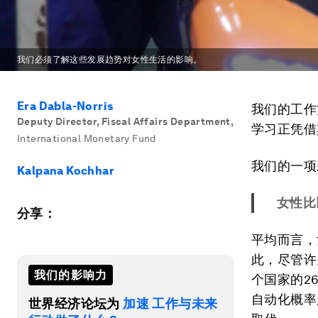
我们必须了解这些发展趋势对女性生活的影响。
Era Dabla-Norris
我们的工作
Deputy Director, Fiscal Affairs Department
,
学习正凭借
International Monetary Fund
我们的一项
Kalpana Kochhar
女性比
分享：
平均而言，
此，尽管许
我们的影响力
个国家的2
自动化概率
世界经济论坛为
加速 工作与未来