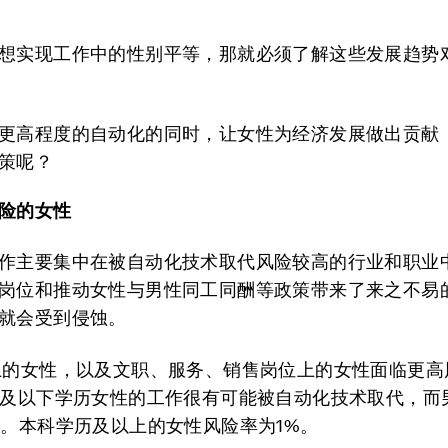
想实现工作中的性别平等，那就必须了解这些发展趋势
更高程度的自动化的同时，让女性为经济发展做出贡献
策呢？
险的女性
作主要集中在被自动化技术取代风险较高的行业和职业
岗位和推动女性与男性同工同酬等政策带来了来之不易
就会受到侵蚀。
上的女性，以及文职、服务、销售岗位上的女性面临更高
中及以下学历女性的工作很有可能被自动化技术取代，而
%。本科学历及以上的女性风险率为1%。