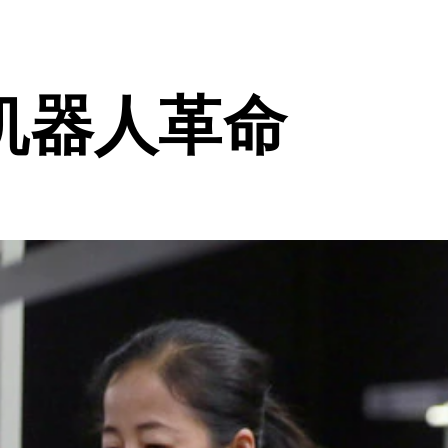
机器人革命