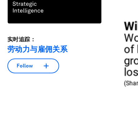
实时追踪：
劳动力与雇佣关系
Follow