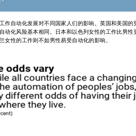
工作自动化发展对不同国家人们的影响。英国和美国的
自动化风险基本相同。日本和以色列女性的工作比男性
兰女性的工作则不如男性易受自动化的影响。