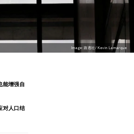
Image:
路透社/ Kevin Lamarque
。
也能增强自
应对人口结