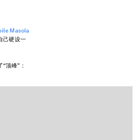
ile Masola
自己硬设一
“顶峰”：