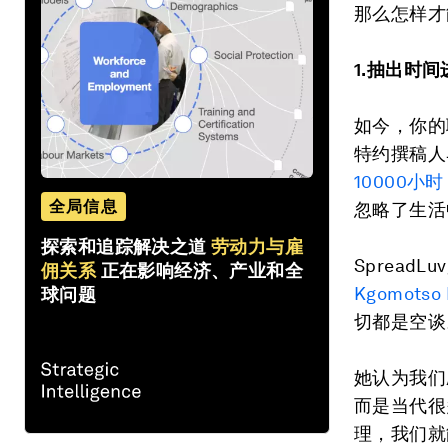
那么怎样才
1.抽出时
如今，你的
特约撰稿人马
10000小时
全局信息
忽略了生活
探索和追踪解决之道
劳动力与雇
Sprea
佣关系
正在影响经济、产业和全
Kgomotso
球问题
切都是空谈
她认为我们
而是当代很
理，我们就