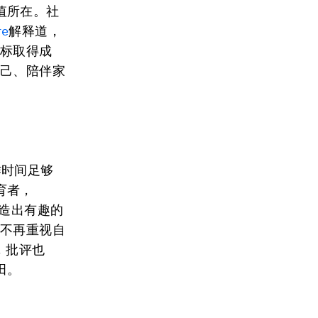
值所在。社
re
解释道，
目标取得成
自己、陪伴家
作时间足够
育者，
造出有趣的
也不再重视自
，批评也
田。