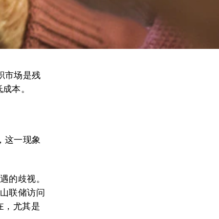
职市场是残
低成本。
。
，这一现象
遭遇的歧视。
金山联储访问
存在，尤其是