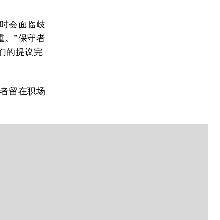
职时会面临歧
重。”保守者
们的提议完
职者留在职场