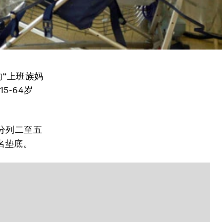
的“上班族妈
-64岁
分列二至五
名垫底。