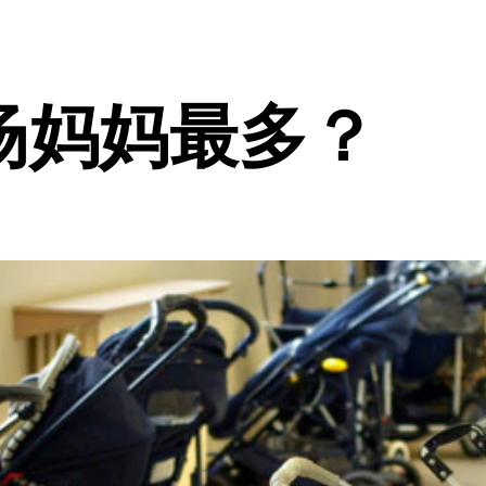
场妈妈最多？