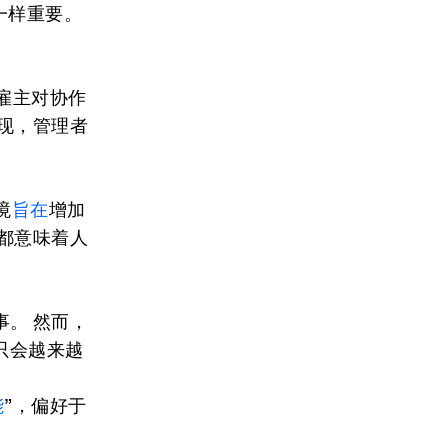
一样重要。
。
雇主对协作
现，管理者
境
旨在
增加
都意味着人
。 然而，
只会越来越
能
”，偏好于
。