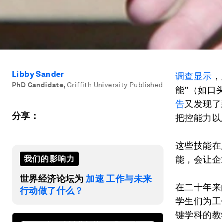
Libby Sander
调查显示
，
PhD Candidate
,
Griffith University Published
能”（如口
告
又发现了
分享：
把控能力以
这些技能在
我们的影响力
能，会让企
世界经济论坛为
加速 工作与未来
在二十年来
行动做了什么？
学生们为工
键学科的教