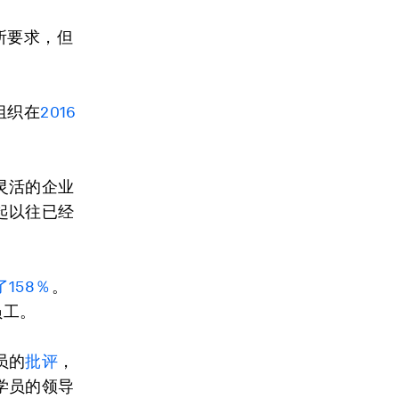
所要求，但
组织在
2016
。
灵活的企业
起以往已经
158％
。
员工。
员的
批评
，
学员的领导