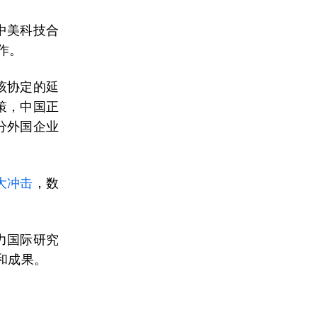
中美科技合
作。
该协定的延
策，中国正
分外国企业
大冲击
，数
力国际研究
和成果。