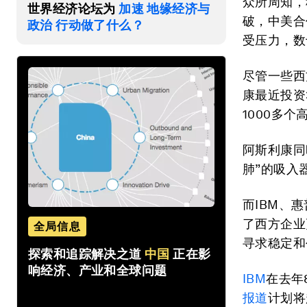
众所周知，
世界经济论坛为
加速 地缘经济与
破，中美合
政治 行动做了什么？
受压力，数
尽管一些西
康最近投资
1000多
阿斯利康同
肺”的吸入
而IBM、
了西方企业
全局信息
寻求稳定和
探索和追踪解决之道
中国
正在影
响经济、产业和全球问题
IBM
在去年
报道
计划将