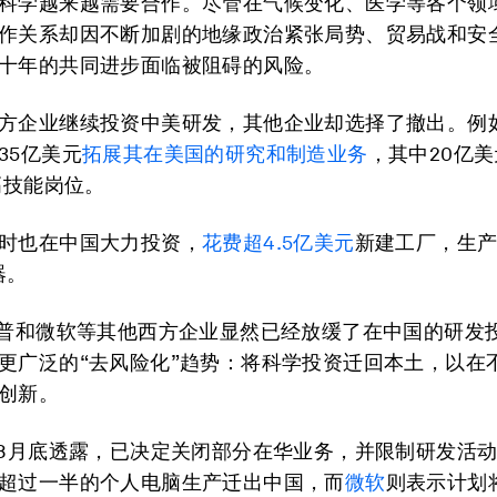
科学越来越需要合作。尽管在气候变化、医学等各个领
作关系却因不断加剧的地缘政治紧张局势、贸易战和安
十年的共同进步面临被阻碍的风险。
方企业继续投资中美研发，其他企业却选择了撤出。例
35亿美元
拓展其在美国的研究和制造业务
，其中20亿
个高技能岗位。
时也在中国大力投资，
花费超
4.5
亿美元
新建工厂，生产
器。
惠普和微软等其他西方企业显然已经放缓了在中国的研发
更广泛的“去风险化”趋势：将科学投资迁回本土，以在
创新。
8月底透露，已决定关闭部分在华业务，并限制研发活
超过一半的个人电脑生产迁出中国，而
微软
则表示计划