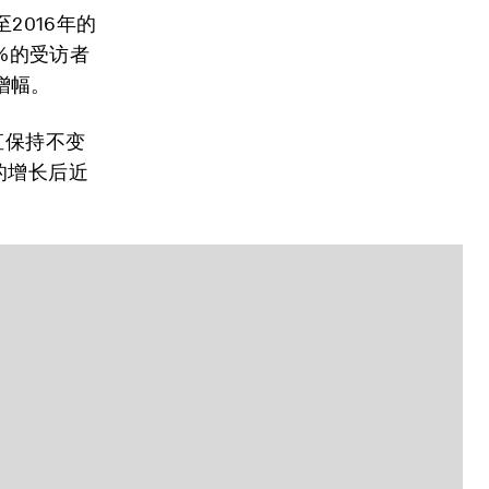
2016年的
6%的受访者
增幅。
直保持不变
的增长后近