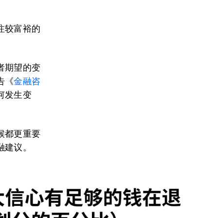
注较富裕的
者期望的变
告《
金融咨
何发生变
候都更重要
融建议。