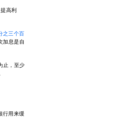
次提高利
分之三个百
本次加息是自
为止，至少
。
银行用来缓