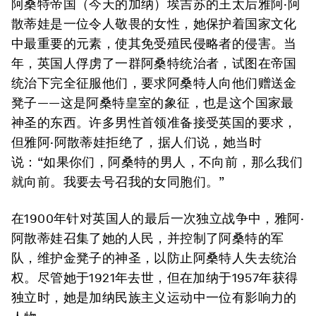
阿桑特帝国（今天的加纳）埃吉苏的王太后雅阿·阿
散蒂娃是一位令人敬畏的女性，她保护着国家文化
中最重要的元素，使其免受殖民侵略者的侵害。当
年，英国人俘虏了一群阿桑特统治者，试图在帝国
统治下完全征服他们，要求阿桑特人向他们赠送金
凳子——这是阿桑特皇室的象征，也是这个国家最
神圣的东西。许多男性首领准备接受英国的要求，
但雅阿·阿散蒂娃拒绝了，据人们说，她当时
说：“如果你们，阿桑特的男人，不向前，那么我们
就向前。我要去号召我的女同胞们。”
在1900年针对英国人的最后一次独立战争中，雅阿·
阿散蒂娃召集了她的人民，并控制了阿桑特的军
队，维护金凳子的神圣，以防止阿桑特人失去统治
权。尽管她于1921年去世，但在加纳于1957年获得
独立时，她是加纳民族主义运动中一位有影响力的