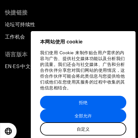
快捷链接
论坛可持续性
工作机会
本网站使用 cookie
我们使用 Cookie 来制作贴合用户需求的内
语言版本
容与广告、提供社交媒体功能以及分析我们
的流量。我们还会与社交媒体、广告和分析
EN
ES
中文
日本語
▪
▪
▪
合作伙伴分享您对我们网站的使用情况，这
些合作伙伴可能会将此类信息与您提供给他
们或他们在您使用其服务的过程中收集的其
他信息相结合。
拒绝
隐私政策和服务条款
全部允许
站点地图
自定义
©
2026
世界经济论坛
EN
ES
中文
日本語