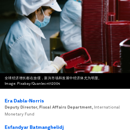
全球经济增长都在放缓，新兴市场和发展中经济体尤为明显。
Image:
Pixabay/Quanlecntt2004
Era Dabla-Norris
Deputy Director, Fiscal Affairs Department
,
International
Monetary Fund
Esfandyar Batmanghelidj