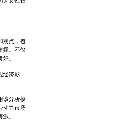
间为女性扫
和观点，包
支撑。不仅
良好。
观经济影
用该分析模
劳动力市场
资源。