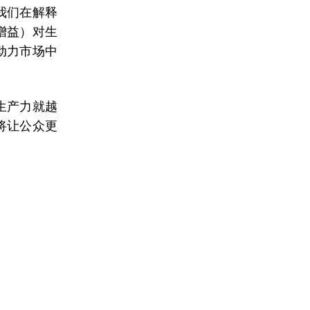
我们在解释
增益）对生
动力市场中
生产力就越
将让公众更
。