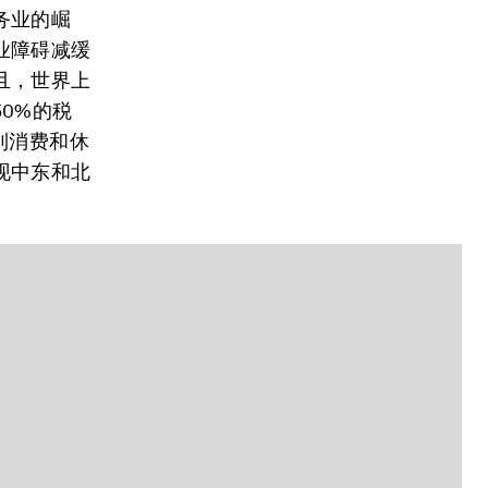
务业的崛
业障碍减缓
且，世界上
0%的税
到消费和休
现中东和北