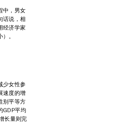
程中，男女
句话说，相
用经济学家
小）。
减少女性参
展速度的增
性别平等方
GDP平均
的增长量则完