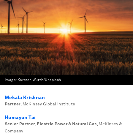
Image:
Karsten Wurth/Unsplash
Mekala Krishnan
Partner
,
McKinsey Global Institute
Humayun Tai
Senior Partner, Electric Power & Natural Gas
,
McKinsey &
Company