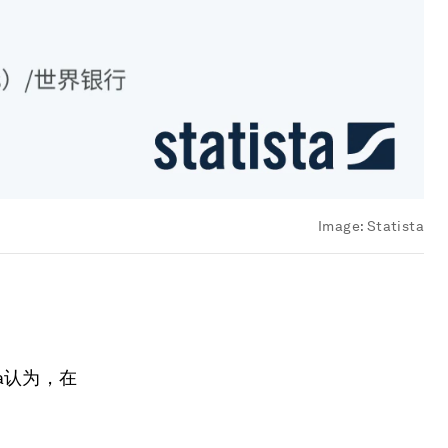
Image:
Statista
a认为，在