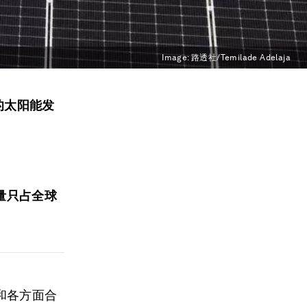
Image:
路透社/Temilade Adelaja
的太阳能发
量只占全球
和各方面合