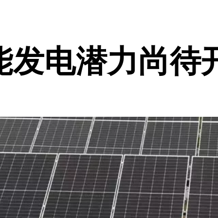
能发电潜力尚待