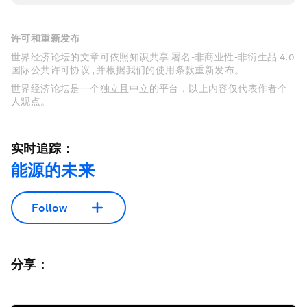
许可和重新发布
世界经济论坛的文章可依照知识共享 署名-非商业性-非衍生品 4.0
国际公共许可协议 , 并根据我们的使用条款重新发布。
世界经济论坛是一个独立且中立的平台，以上内容仅代表作者个
人观点。
实时追踪：
能源的未来
Follow
分享：