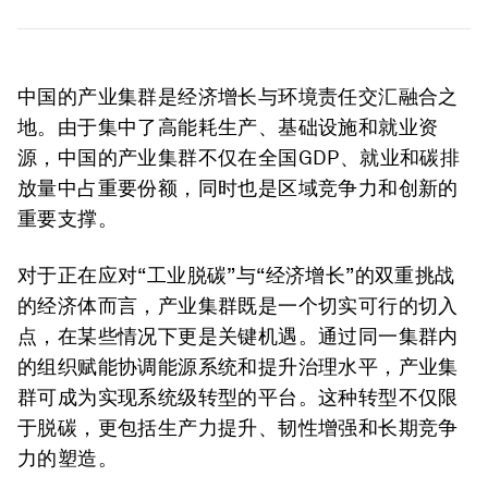
中国的产业集群是经济增长与环境责任交汇融合之
地。由于集中了高能耗生产、基础设施和就业资
源，中国的产业集群不仅在全国GDP、就业和碳排
放量中占重要份额，同时也是区域竞争力和创新的
重要支撑。
对于正在应对“工业脱碳”与“经济增长”的双重挑战
的经济体而言，产业集群既是一个切实可行的切入
点，在某些情况下更是关键机遇。通过同一集群内
的组织赋能协调能源系统和提升治理水平，产业集
群可成为实现系统级转型的平台。这种转型不仅限
于脱碳，更包括生产力提升、韧性增强和长期竞争
力的塑造。