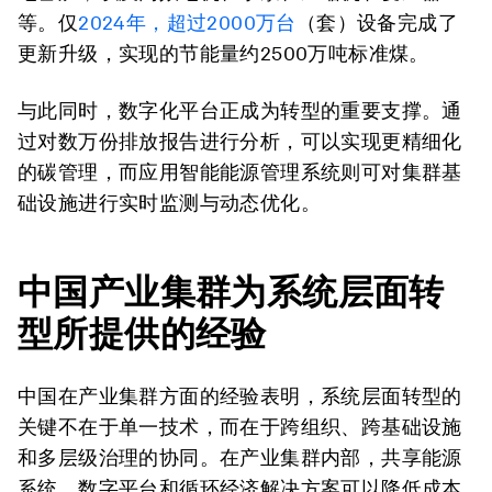
等。仅
2024年，超过2000万台
（套）设备完成了
更新升级，实现的节能量约2500万吨标准煤。
与此同时，数字化平台正成为转型的重要支撑。通
过对数万份排放报告进行分析，可以实现更精细化
的碳管理，而应用智能能源管理系统则可对集群基
础设施进行实时监测与动态优化。
中国产业集群为系统层面转
型所提供的经验
中国在产业集群方面的经验表明，系统层面转型的
关键不在于单一技术，而在于跨组织、跨基础设施
和多层级治理的协同。在产业集群内部，共享能源
系统、数字平台和循环经济解决方案可以降低成本