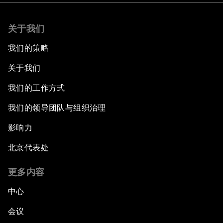
关于我们
我们的策略
关于我们
我们的工作方式
我们的领导团队与组织治理
影响力
北京代表处
更多内容
中心
会议