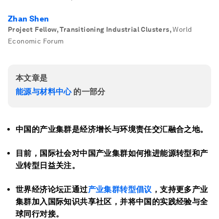
Zhan Shen
Project Fellow, Transitioning Industrial Clusters
,
World
Economic Forum
本文章是
能源与材料中心
的一部分
中国的产业集群是经济增长与环境责任交汇融合之地。
目前，国际社会对中国产业集群如何推进能源转型和产
业转型日益关注。
世界经济论坛正通过
产业集群转型倡议
，支持更多产业
集群加入国际知识共享社区，并将中国的实践经验与全
球同行对接。