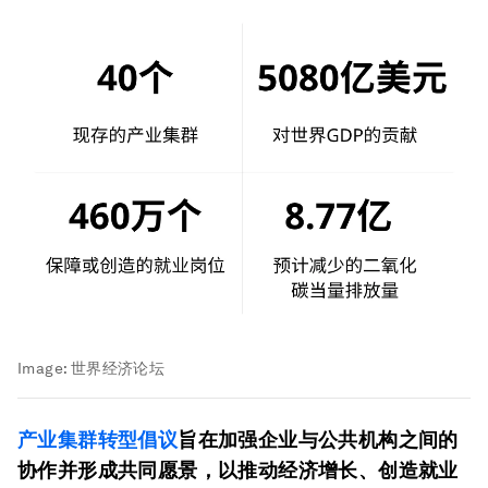
Image:
世界经济论坛
产业集群转型倡议
旨在加强企业与公共机构之间的
协作并形成共同愿景，以推动经济增长、创造就业