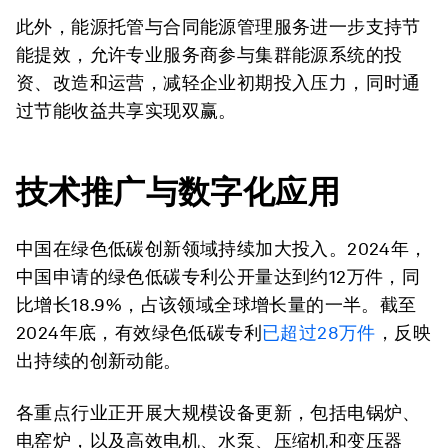
此外，能源托管与合同能源管理服务进一步支持节
能提效，允许专业服务商参与集群能源系统的投
资、改造和运营，减轻企业初期投入压力，同时通
过节能收益共享实现双赢。
技术推广与数字化应用
中国在绿色低碳创新领域持续加大投入。2024年，
中国申请的绿色低碳专利公开量达到约12万件，同
比增长18.9%，占该领域全球增长量的一半。截至
2024年底，有效绿色低碳专利
已超过28万件
，反映
出持续的创新动能。
各重点行业正开展大规模设备更新，包括电锅炉、
电窑炉，以及高效电机、水泵、压缩机和变压器