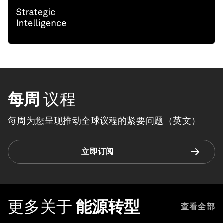
每周
议程
每周为您呈现推动全球议程的紧要问题（英文）
立即订阅
更多关于
能源转型
查看全部