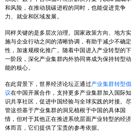
和风险，在推动脱碳进程的同时，也能促进竞争
力、就业和区域发展。
同样关键的是多层次治理。国家政策方向、地方实
施与企业行动之间的清晰协调，有助于减少不确定
性，加速规模化推广。随着中国进入产业转型的下
一阶段，深化产业集群内外协同将成为保持转型动
能的核心。
在此背景下，世界经济论坛正通过
产业集群转型倡
议
在中国开展合作，支持更多产业集群加入国际知
识共享社区，促进中国经验与全球实践的对接。尽
管这些基于产业集群的洞见植根于中国的具体国
情，但对于其他正在推进系统层面产业转型的经济
体而言，它们提供了宝贵的参考依据。