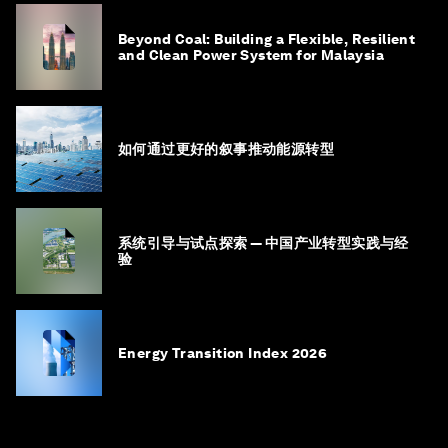
Beyond Coal: Building a Flexible, Resilient
and Clean Power System for Malaysia
如何通过更好的叙事推动能源转型
系统引导与试点探索 — 中国产业转型实践与经
验
Energy Transition Index 2026